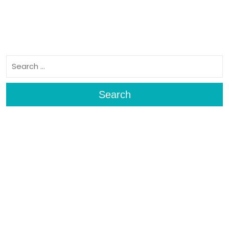
Search
Search
Archives
Fevereiro 2025
Meta
Iniciar sessão
Categories