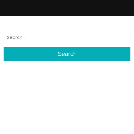
Search
Search
Archives
Fevereiro 2025
Meta
Iniciar sessão
Categories