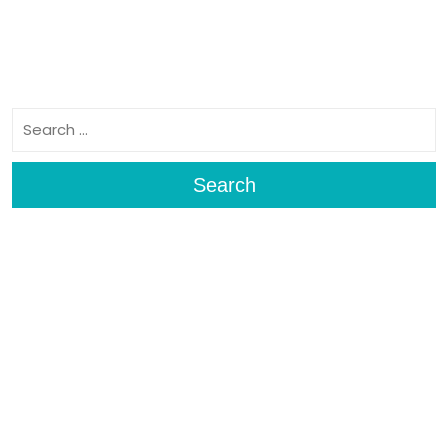
Search
Search
Archives
Fevereiro 2025
Meta
Iniciar sessão
Categories